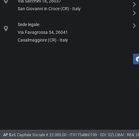
Via Sacchini 18, 26037
San Giovanni in Croce (CR) - Italy
Sede legale:
Via Favagrossa 54, 26041
Casalmaggiore (CR) - Italy
AP S.r.l.
Capitale Sociale € 22.000,00 - IT01754860193 - SDI: SZLUBAI - REA: