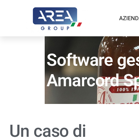
AZIEND
Software ges
Amarcord S
Un caso di