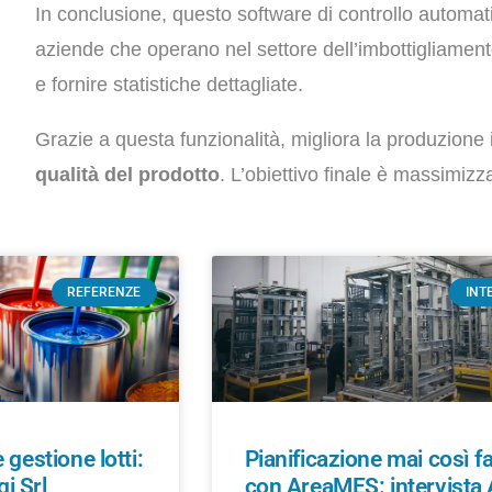
In conclusione, questo software di controllo automa
aziende che operano nel settore dell’imbottigliament
e fornire statistiche dettagliate.
Grazie a questa funzionalità, migliora la produzione i
qualità del prodotto
. L’obiettivo finale è massimizza
REFERENZE
INT
gestione lotti:
Pianificazione mai così fa
gi Srl
con AreaMES: intervista