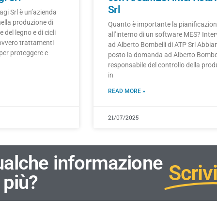
Srl
tagi Srl è un’azienda
nella produzione di
Quanto è importante la pianificazio
 del legno e di cicli
all’interno di un software MES? Inter
, ovvero trattamenti
ad Alberto Bombelli di ATP Srl Abbi
 per proteggere e
posto la domanda ad Alberto Bombel
responsabile del controllo della pro
in
READ MORE »
21/07/2025
ualche informazione
Scrivi
 più?