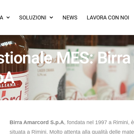
A
SOLUZIONI
NEWS
LAVORA CON NOI
tionale MES: Birra
pA
B
irra Amarcord S.p.A
, fondata nel 1997 a Rimini, è 
situata a Rimini. Molto attenta alla qualità delle mate