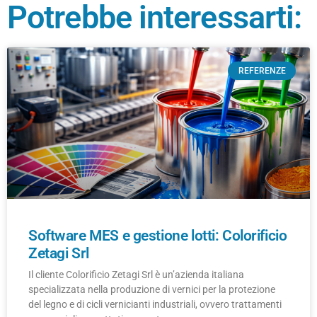
Potrebbe interessarti:
REFERENZE
Software MES e gestione lotti: Colorificio
Zetagi Srl
Il cliente Colorificio Zetagi Srl è un’azienda italiana
specializzata nella produzione di vernici per la protezione
del legno e di cicli vernicianti industriali, ovvero trattamenti