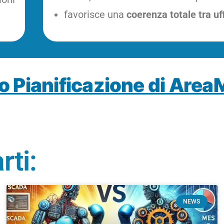
favorisce una
coerenza totale tra uf
lo Pianificazione di Area
rti:
NEWS