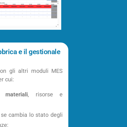
brica e il gestionale
n gli altri moduli MES
er cui:
à materiali
, risorse e
se cambia lo stato degli
nze;